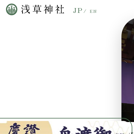
JP
/
EN
War