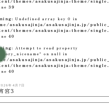
tent/themes/asakusajinja-theme/single
line
39
ning
: Undefined array key 0 in
me/asakusajinja/asakusajinja.jp/public
tent/themes/asakusajinja-theme/single
line
40
ning
: Attempt to read property
tegory_nicename" on null in
me/asakusajinja/asakusajinja.jp/public
tent/themes/asakusajinja-theme/single
line
40
2026年4月7日
宵宮3