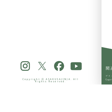
関
プラ
Copyright ⓒ ASAKUSAJINJA. All
Copyr
Rights Reserved.