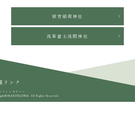
被官稲荷神社
浅草富士浅間神社
連リンク
イバシーポリシー
ight©ASAKUSAJINJA. All Rights Reserved.