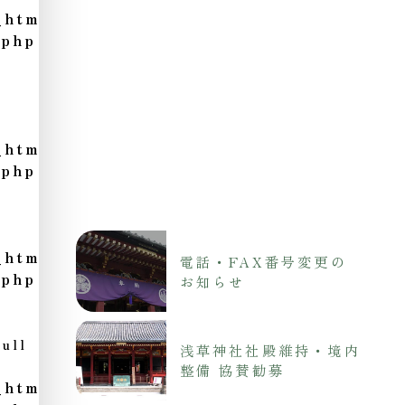
_html/wp-
.php
_html/wp-
.php
_html/wp-
電話・FAX番号変更の
.php
お知らせ
ull
浅草神社社殿維持・境内
整備 協賛勧募
_html/wp-