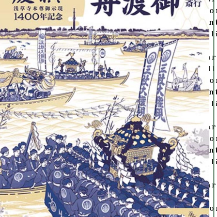
/ho
con
on 
War
null
/ho
con
on 
War
/ho
con
on 
War
in
/ho