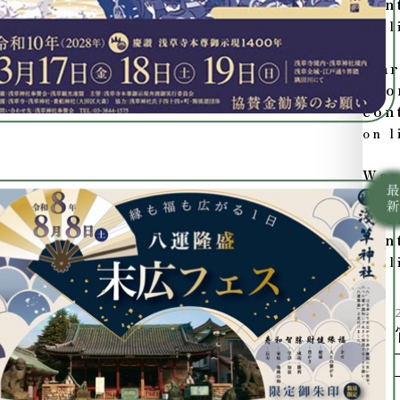
con
on 
War
/ho
con
on 
War
"ca
/ho
con
on 