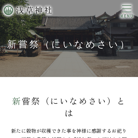
新嘗祭（にいなめさい）
新嘗祭（にいなめさい）と
は
新たに穀物が収穫できた事を神様に感謝するお祀り