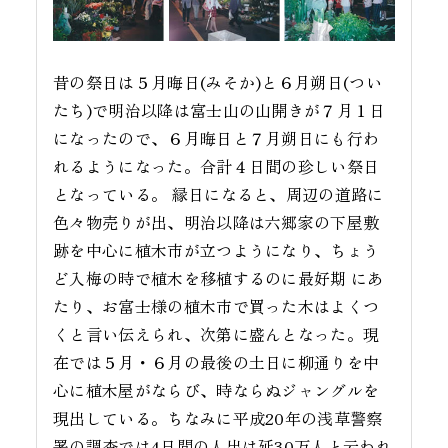
昔の祭日は５月晦日(みそか)と６月朔日(つい
たち)で明治以降は富士山の山開きが７月１日
になったので、６月晦日と７月朔日にも行わ
れるようになった。合計４日間の珍しい祭日
となっている。 縁日になると、周辺の道路に
色々物売りが出、明治以降は六郷家の下屋敷
跡を中心に植木市が立つようになり、ちょう
ど入梅の時で植木を移植するのに最好期 にあ
たり、お富士様の植木市で買った木はよくつ
くと言い伝えられ、次第に盛んとなった。現
在では５月・６月の最後の土日に柳通りを中
心に植木屋がならび、時ならぬジャングルを
現出している。ちなみに平成20年の浅草警察
署の調査では4日間の人出は延30万人と云われ