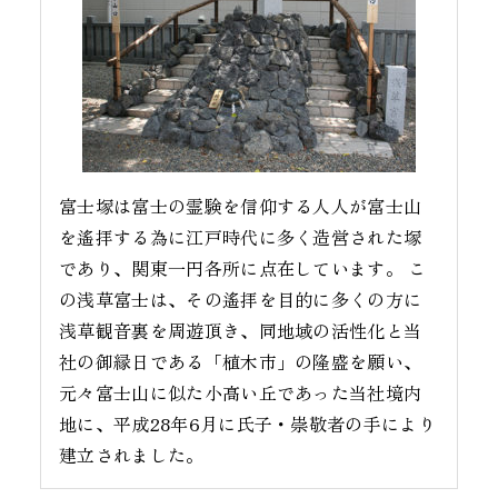
富士塚は富士の霊験を信仰する人人が富士山
を遙拝する為に江戸時代に多く造営された塚
であり、関東一円各所に点在しています。 こ
の浅草富士は、その遙拝を目的に多くの方に
浅草観音裏を周遊頂き、同地域の活性化と当
社の御縁日である「植木市」の隆盛を願い、
元々富士山に似た小高い丘であった当社境内
地に、平成28年6月に氏子・崇敬者の手により
建立されました。