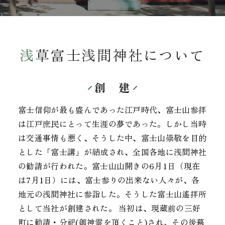
浅草富士浅間神社について
創 建
富士信仰が最も盛んであった江戸時代、富士山参拝
は江戸庶民にとって生涯の夢であった。しかし当時
は交通事情も悪く、そうした中、富士山崇敬を目的
とした「富士講」が結成され、全国各地に浅間神社
の勧請が行われた。富士山山開きの6月1日（現在
は7月1日）には、富士参りの出来ない人々が、各
地元の浅間神社に参詣した。そうした富士山遙拝所
として当社が創建された。 当初は、現蔵前の三好
町に勧請・分祀(御神霊を頂くこと)され、その後幕