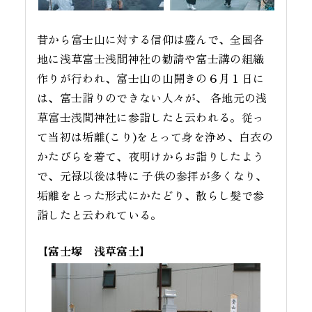
昔から富士山に対する信仰は盛んで、全国各
地に浅草富士浅間神社の勧請や富士講の組織
作りが行われ、富士山の山開きの６月１日に
は、富士詣りのできない人々が、 各地元の浅
草富士浅間神社に参詣したと云われる。従っ
て当初は垢離(こり)をとって身を浄め、白衣の
かたびらを着て、夜明けからお詣りしたよう
で、元禄以後は特に 子供の参拝が多くなり、
垢離をとった形式にかたどり、散らし髪で参
詣したと云われている。
【富士塚 浅草富士】