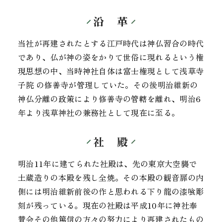
沿 革
当社が再建されたとする江戸時代は神仏習合の時代
であり、仏が神の姿をかりて世俗に現れるという権
現思想の中、当時神社自体は富士権現として浅草寺
子院 の修善寺が管理していた。その後明治維新の
神仏分離の政策により修善寺の管轄を離れ、明治6
年より浅草神社の兼務社として現在に至る。
社 殿
明治11年に建てられた社殿は、先の東京大空襲で
土蔵造りの本殿を残し全焼。その本殿の観音扉の内
側には明治維新前後の作と思われる下り龍の漆喰彫
刻が残っている。現在の社殿は平成10年に神社奉
賛会その他篤信の方々の努力により再建されたもの