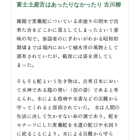
富士土産舌はあったりなかったり 古川柳
雑踏で麦藁蛇についている赤塗りの附木で出
来た舌をどこかに落としてしまったという意
味の句で、参詣者のにぎわいがわかる昭和初
期頃までは境内において植木市の風物として
頒布されていたが、戦後には姿を消してし
まった。
そもそも蛇という生き物は、古来日本におい
て水神である龍の使い（仮の姿）であると考
えられ、水による疫病や水害などの災難から
守ってくれると信仰されていた。 水は人間の
生活に決して欠かせない命の源であり、蛇を
モチーフにした麦藁蛇を水道の蛇口や水回り
に祀ることにより、水による災難から守ら