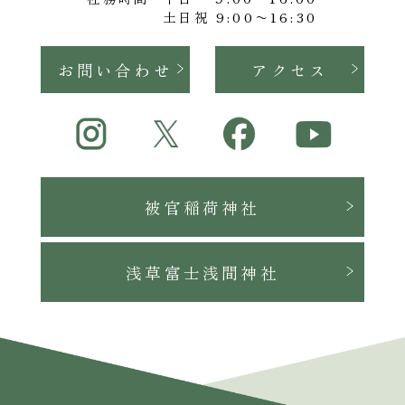
についての賠償責任は負いかねますので予めご了承
土日祝 9:00〜16:30
願いします。 1）申込書の内容が、事実と異なる場
合 2）公の秩序及び風俗を乱す恐れがあると認めら
お問い合わせ
アクセス
れた場合 3）周囲に迷惑を及ぼす疑いがあると当社
が判断した場合 4）当社の許可なしに物品の販売、
募金行為を行った場合 5）施設・備品を損傷する恐
れがあると認められる場合 6）その他、施設管理、
運営上支障があると認められる場合 7）暴力団とそ
の関係者、その他反社会団体のご利用の場合
被官稲荷神社
8、免責・損害賠償 1）利用に伴う盗難・紛失及び
人的事故につきましては、当社では一切責任を負い
かねますので予めご了承下さい。 2）館内の施設・
浅草富士浅間神社
設備その他備品について、汚損、破損、紛失した場
合は、速やかに当社へご連絡下さい。利用者に起因
する損害については、賠償をお願いする場合がござ
います。