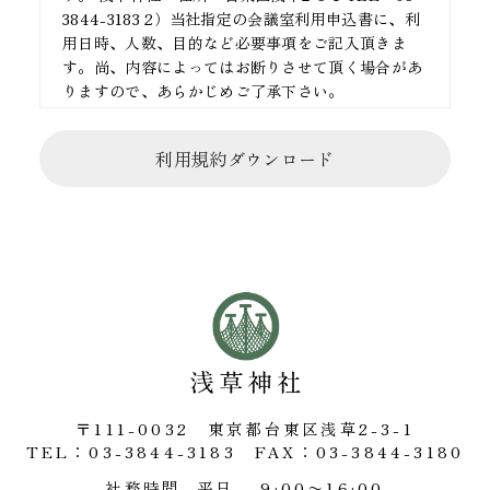
3844-3183 2）当社指定の会議室利用申込書に、利
用日時、人数、目的など必要事項をご記入頂きま
す。尚、内容によってはお断りさせて頂く場合があ
りますので、あらかじめご了承下さい。
4、利用料のお支払いについて 1）利用料は、当日
利用規約ダウンロード
お支払いとなります。
5、予約の取り消しについて 予約を取り消す場合に
は、必ずご連絡下さい。
6、利用についての注意事項 1）危険物の持ち込み
はお断りさせて頂きます。火気の使用についてもご
遠慮下さい。 2）会議室内は禁煙となっておりま
す。 3）利用に際し出たゴミは原則お持ち帰り下さ
い。
〒111-0032 東京都台東区浅草2-3-1
7、利用制限 以下に該当する場合は、利用をお断り
TEL：03-3844-3183
FAX：03-3844-3180
するか、中止させて頂く場合がございますのでご留
意願いします。又、ご利用中止により発生する損害
社務時間
平日 9:00〜16:00