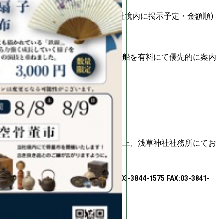
①舟渡御斎行銘板への銘記(浅草神社境内に掲示予定・金額順)
②舟渡御特別記念品の贈呈
③舟渡御斎行記録映像(DVD)の進呈
※舟渡御斎行時の観覧用船舶への乗船を有料にて優先的に案内
致します。
【勧募方法】
① ご来社にてお申し込み
所定の「協賛金申込書」をご持参の上、浅草神社社務所にてお
申し込みください。
浅草神社 東京都台東区浅草2-3-1 TEL:03-3844-1575 FAX:03-3841-
2020
② 銀行口座による振り込み