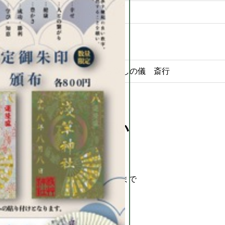
午後5時45分
宮入り
帰還祭 斎行
午後6時
庫入れ
午後7時
宮神輿神霊返しの儀 斎行
協賛金勧募のお願い
【勧募期間】
令和6年10月より令和10年3月末日まで
協賛金額 一口 壱萬円
【御協賛を頂いた方】