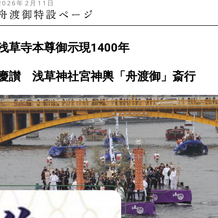
2026年2月11日
舟渡御特設ページ
浅草寺本尊御示現1400年
慶讃 浅草神社宮神輿「舟渡御」斎行