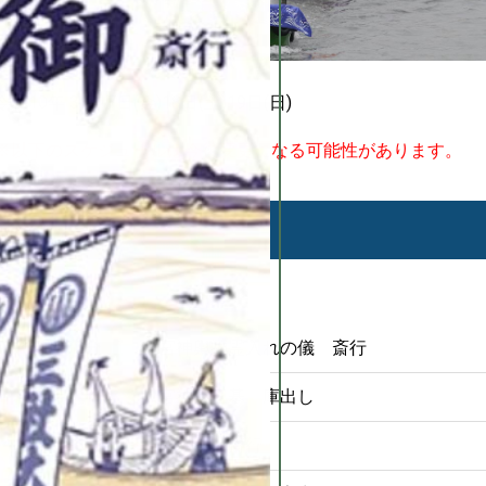
令和10年 3月17日(金)18日(土)19日(日)
※以下のスケジュールは今後変更になる可能性があります。
3月17日(金)
午後4時30分
宮神輿神霊入れの儀 斎行
午後5時
宮神輿三基 庫出し
午後5時30分
神幸祭 斎行