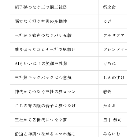
親子孫つなぐ三つ綱三社祭
祭之命
隔てなく担ぐ神輿の多様性
カジ
三社から歓声つなぐパリ五輪
アルサプア
乗り切ったコロナ三社で厄祓い
ブレンデイー
AIもいいね！の笑顔三社祭
けろね
三社祭キックバックは心意気
しんのすけ
神代からつなぐ三社の夢ロマン
春爺
じじの背の繦の吾子よ夢つなげ
かえる
三社からＺ世代につなぐ夢
田中 恭司
沿道と神輿つながるスマホ越し
みらいむ