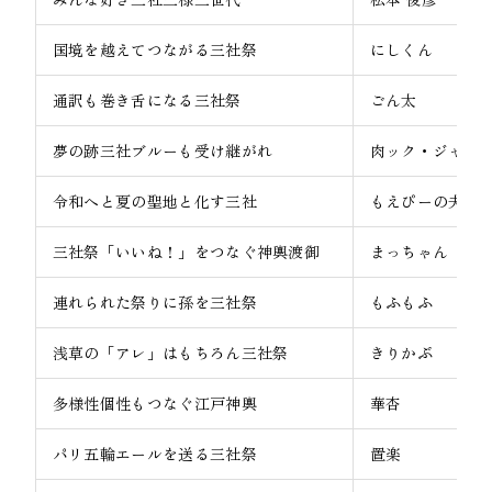
国境を越えてつながる三社祭
にしくん
通訳も巻き舌になる三社祭
ごん太
夢の跡三社ブルーも受け継がれ
肉ック・ジャガ
令和へと夏の聖地と化す三社
もえぴーの夫
三社祭「いいね！」をつなぐ神輿渡御
まっちゃん
連れられた祭りに孫を三社祭
もふもふ
浅草の「アレ」はもちろん三社祭
きりかぶ
多様性個性もつなぐ江戸神輿
華杏
パリ五輪エールを送る三社祭
置楽