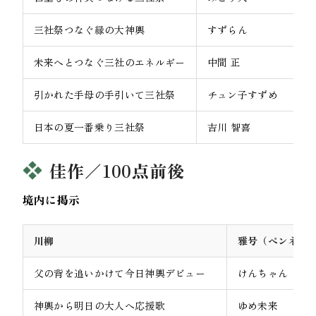
三社祭つなぐ縁の大神輿
すずらん
未来へとつなぐ三社のエネルギー
中間 正
引かれた手母の手引いて三社祭
チュン子すずめ
日本の夏一番乗り三社祭
吉川 智喜
佳作／100点前後
境内に掲示
川柳
雅号（ペンネー
父の背を追いかけて今日神輿デビュー
けんちゃん
神輿から明日の大人へ応援歌
ゆめ未来