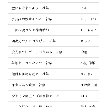
童たち未来を担う三社祭
テル
多言語の歓声あがる三社祭
ほり・たく
三世代魂つなぐ神輿渡御
しーちゃん
四次元で人をつなげる三社祭
せちい
疫去りて江戸ッ子つながる三社祭
中也
年号を三つつないで三社祭
小見 伸雄
性別も国籍も超え三社祭
りんりん
汗光る君へ歓声三社祭
江戸紫式部
少子化を笑止とばかり継ぐ三社
Akiki
みんな好き三社三様三世代
松本 俊彦