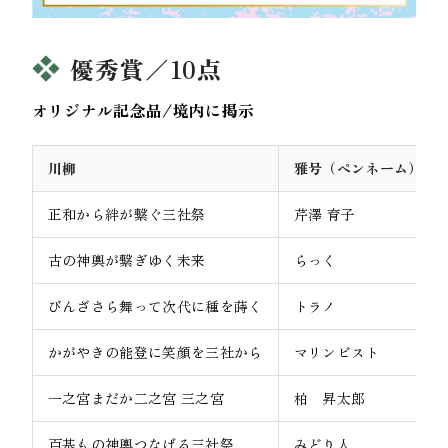
優秀賞／10点
オリジナル記念品/境内に掲示
川柳
雅号（ペンネーム）
正和から絆が繋ぐ三社祭
芹澤 育子
古の神輿が繋ぎゆく未来
らっく
びんざさら舞って次代に種を蒔く
トラノ
かがやきの能登に笑顔を三社から
マリンビスト
一之宮まだか二之宮 三之宮
柏 昇太郎
百基もの神輿つなげる三社祭
みどり人