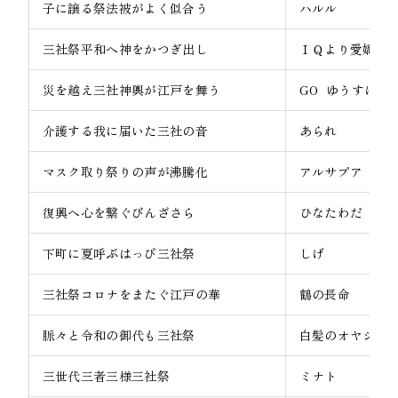
子に譲る祭法被がよく似合う
ハルル
三社祭平和へ神をかつぎ出し
ＩＱより愛嬌
災を越え三社神輿が江戸を舞う
GO ゆうすけ
介護する我に届いた三社の音
あられ
マスク取り祭りの声が沸騰化
アルサプア
復興へ心を繋ぐびんざさら
ひなたわだ
下町に夏呼ぶはっぴ三社祭
しげ
三社祭コロナをまたぐ江戸の華
鶴の長命
脈々と令和の御代も三社祭
白髪のオヤジ
三世代三者三様三社祭
ミナト