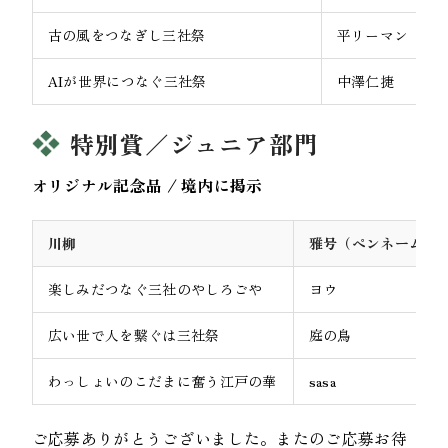
古の風をつなぎし三社祭
平リーマン
AIが世界につなぐ三社祭
中澤仁捷
特別賞／ジュニア部門
オリジナル記念品 / 境内に掲示
川柳
雅号（ペンネーム）
楽しみだつなぐ三社のやしろごや
ヨウ
広い世で人を繋ぐは三社祭
庭の鳥
わっしょいのこだまに奮う江戸の華
sasa
ご応募ありがとうございました。またのご応募お待