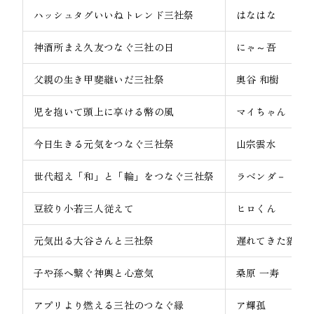
ハッシュタグいいねトレンド三社祭
はなはな
神酒所まえ久友つなぐ三社の日
にゃ～吾
父親の生き甲斐継いだ三社祭
奥谷 和樹
児を抱いて頭上に享ける幣の風
マイちゃん
今日生きる元気をつなぐ三社祭
山宗雲水
世代超え「和」と「輪」をつなぐ三社祭
ラベンダ－
豆絞り小若三人従えて
ヒロくん
元気出る大谷さんと三社祭
遅れてきた猫☆
子や孫へ繋ぐ神輿と心意気
桑原 一寿
アプリより燃える三社のつなぐ縁
ア輝孤