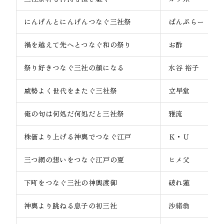
にんげんとにんげんつなぐ三社祭
ばんぶらー
禍を越えて先へとつなぐ和の祭り
お酢
祭り好きつなぐ三社の顔になる
水谷 裕子
威勢よく世代をまたぐ三社祭
立早堂
俺の句は何処だ何処だと三社祭
雅流
株価より上げる神輿でつなぐ江戸
Ｋ・Ｕ
三つ網の想いをつなぐ江戸の夏
ヒメ父
下町をつなぐ三社の神輿渡御
破れ蓮
神輿より跳ねる息子の初三社
沙緒翁