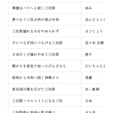
興奮はパリへと続く三社祭
ゆみ
夢つなぐ三社の声が飛ぶ令和
あんどらごら
三社祭憧れるのをやめられず
さごじょう
子につなぎ孫につなげる三社祭
佐々木 正剛
さあ行くぞ憧れやめて三社祭
恵子
繋がりを音色で知ったびんざさら
だいちゃんＺ！
昭和から令和へ続く神輿ダコ
具蔵
家系図の裾を広げて三社祭
あー無精
三日間ソウルメイトになる三社
さゆ
三社祭粋も矜持も担ぎ継ぐ
ガラ系