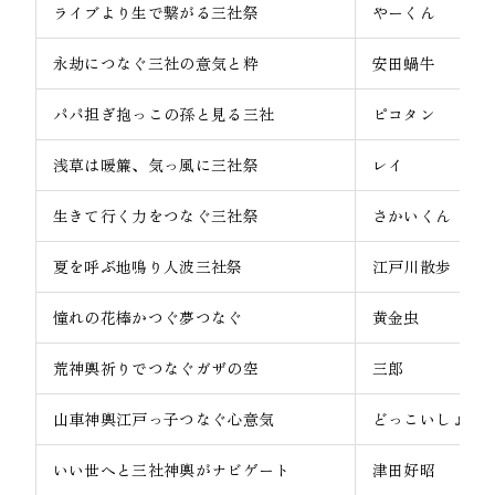
ライブより生で繋がる三社祭
やーくん
永劫につなぐ三社の意気と粋
安田蝸牛
パパ担ぎ抱っこの孫と見る三社
ピコタン
浅草は暖簾、気っ風に三社祭
レイ
生きて行く力をつなぐ三社祭
さかいくん
夏を呼ぶ地鳴り人波三社祭
江戸川散歩
憧れの花棒かつぐ夢つなぐ
黄金虫
荒神輿祈りでつなぐガザの空
三郎
山車神輿江戸っ子つなぐ心意気
どっこいしょ
いい世へと三社神輿がナビゲート
津田好昭